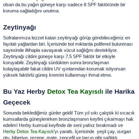
olsan da bu yağın güneşe karşı sadece 8 SPF faktöründe bir 
koruma sağladığını unutma. 
Zeytinyağı
Sofralarımıza lezzet katan zeytinyağı görüp görebileceğimiz en 
faydalı yağlardan biri. İçerisinde bol miktarda polifenol bulunması 
sayesinde iltihapla savaşarak vücut sağlığını destekliyor. 
Zeytinyağı cildini güneşe karşı 7.5 SPF faktör bir etkiyle 
koruyabilir. Zeytinyağı sürdükten sonra bronzlaşman 
kolaylaşabilir fakat cildini UV ışınlarından korumak istiyorsan 
yüksek faktörlü güneş kremini kullanmayı ihmal etme. 
Bu Yaz Herby 
Detox Tea Kayısılı
 ile Harika 
Geçecek
Sonunda beklediğimiz günler geldi! Tüm yıl sıkı çalıştık ki sıcacık 
kumsallarda güneşlenirken bronzlaşmanın keyfini çıkarmayı hak 
edelim! Herby kumsal keyfinde de seni yalnız bırakmadı ve 
Herby Detox Tea Kayısılı
’yı yarattı. İçerisinde  
yeşil çay, ısırgan 
otu, biberiye, rezene, mate, zencefil ve tarçın gibi 
sağlıklı 