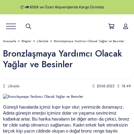
Ürünler
Anasayfa
Bloglar
Lifestyle
Bronzlaşmaya Yardımcı Olacak Yağlar ve Besinler
Hikayemiz
Bronzlaşmaya Yardımcı Olacak
Yağlar ve Besinler
Satış Noktaları
Kurumsal Satış
Lifestyle
20-06-2022
18:49
Herby Blog
Kampanyalar
Güneşli havalarda içimiz kıpır kıpır olur; yerimizde duramayız. 
Adeta güneşin enerjisi içimize dolar ve yaşama sevincimiz 
katbekat artar. Bu harika havaların bir diğer artısı da çekici, bronz 
Kargo Takibi
bir cilde sahip olmamızı sağlaması. Kadın erkek fark etmeksizin 
birçok kişi yazın cildinde oluşan o doğal bronz renge bayılır. 