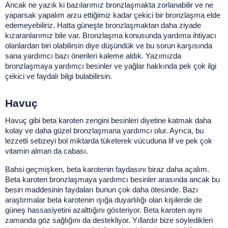
İletişim
Ancak ne yazık ki bazılarımız bronzlaşmakta zorlanabilir ve ne 
yaparsak yapalım arzu ettiğimiz kadar çekici bir bronzlaşma elde 
edemeyebiliriz. Hatta güneşte bronzlaşmaktan daha ziyade 
kızaranlarımız bile var. Bronzlaşma konusunda yardıma ihtiyacı 
olanlardan biri olabilirsin diye düşündük ve bu sorun karşısında 
sana yardımcı bazı önerileri kaleme aldık. Yazımızda 
bronzlaşmaya yardımcı besinler ve yağlar hakkında pek çok ilgi 
çekici ve faydalı bilgi bulabilirsin.
Havuç
Havuç gibi beta karoten zengini besinleri diyetine katmak daha 
kolay ve daha güzel bronzlaşmana yardımcı olur. Ayrıca, bu 
lezzetli sebzeyi bol miktarda tüketerek vücuduna lif ve pek çok 
vitamin alman da cabası.
Bahsi geçmişken, beta karotenin faydasını biraz daha açalım. 
Beta karoten bronzlaşmaya yardımcı besinler arasında ancak bu 
besin maddesinin faydaları bunun çok daha ötesinde. Bazı 
araştırmalar beta karotenin ışığa duyarlılığı olan kişilerde de 
güneş hassasiyetini azalttığını gösteriyor. Beta karoten aynı 
zamanda göz sağlığını da destekliyor. Yıllardır bize söyledikleri 