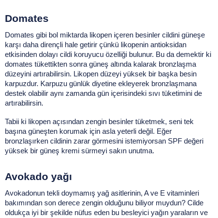
Domates
Domates gibi bol miktarda likopen içeren besinler cildini güneşe 
karşı daha dirençli hale getirir çünkü likopenin antioksidan 
etkisinden dolayı cildi koruyucu özelliği bulunur. Bu da demektir ki 
domates tükettikten sonra güneş altında kalarak bronzlaşma 
düzeyini artırabilirsin. Likopen düzeyi yüksek bir başka besin 
karpuzdur. Karpuzu günlük diyetine ekleyerek bronzlaşmana 
destek olabilir aynı zamanda gün içerisindeki sıvı tüketimini de 
artırabilirsin. 
Tabii ki likopen açısından zengin besinler tüketmek, seni tek 
başına güneşten korumak için asla yeterli değil. Eğer 
bronzlaşırken cildinin zarar görmesini istemiyorsan SPF değeri 
yüksek bir güneş kremi sürmeyi sakın unutma.
Avokado yağı
Avokadonun tekli doymamış yağ asitlerinin, A ve E vitaminleri 
bakımından son derece zengin olduğunu biliyor muydun? Cilde 
oldukça iyi bir şekilde nüfus eden bu besleyici yağın yaraların ve 