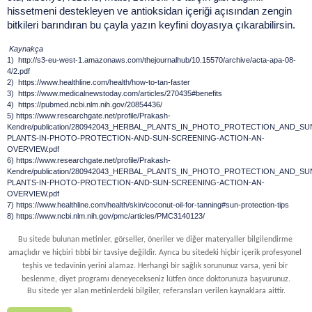
hissetmeni destekleyen ve antioksidan içeriği açısından zengin 
bitkileri barındıran bu çayla yazın keyfini doyasıya çıkarabilirsin. 
 Kaynakça
1)  http://s3-eu-west-1.amazonaws.com/thejournalhub/10.15570/archive/acta-apa-08-
4/2.pdf
2)  https://www.healthline.com/health/how-to-tan-faster
3)  https://www.medicalnewstoday.com/articles/270435#benefits
4)  https://pubmed.ncbi.nlm.nih.gov/20854436/    
5) 
https://www.researchgate.net/profile/Prakash-
Kendre/publication/280942043_HERBAL_PLANTS_IN_PHOTO_PROTECTION_AND_SU
PLANTS-IN-PHOTO-PROTECTION-AND-SUN-SCREENING-ACTION-AN-
OVERVIEW.pdf
6) https://www.researchgate.net/profile/Prakash-
Kendre/publication/280942043_HERBAL_PLANTS_IN_PHOTO_PROTECTION_AND_SU
PLANTS-IN-PHOTO-PROTECTION-AND-SUN-SCREENING-ACTION-AN-
OVERVIEW.pdf
7) https://www.healthline.com/health/skin/coconut-oil-for-tanning#sun-protection-tips
8) https://www.ncbi.nlm.nih.gov/pmc/articles/PMC3140123/
Bu sitede bulunan metinler, görseller, öneriler ve diğer materyaller bilgilendirme 
amaçlıdır ve hiçbiri tıbbi bir tavsiye değildir. Ayrıca bu sitedeki hiçbir içerik profesyonel 
teşhis ve tedavinin yerini alamaz. Herhangi bir sağlık sorununuz varsa, yeni bir 
beslenme, diyet programı deneyecekseniz lütfen önce doktorunuza başvurunuz.
Bu sitede yer alan metinlerdeki bilgiler, referansları verilen kaynaklara aittir.