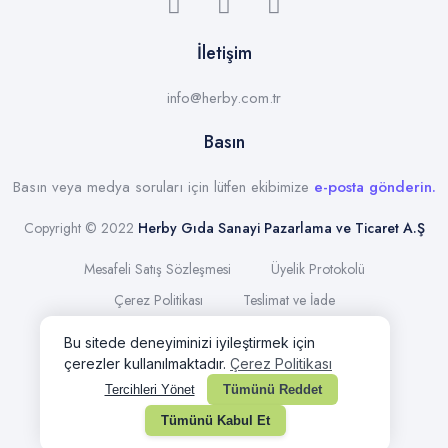
İletişim
info@herby.com.tr
Basın
Basın veya medya soruları için lütfen ekibimize
e-posta gönderin.
Copyright © 2022
Herby Gıda Sanayi Pazarlama ve Ticaret A.Ş
Mesafeli Satış Sözleşmesi
Üyelik Protokolü
Çerez Politikası
Teslimat ve İade
KVKK Aydınlatma Metni
Site Kullanım Şartları
İşlem Rehberi
ile
ideasoft
e-