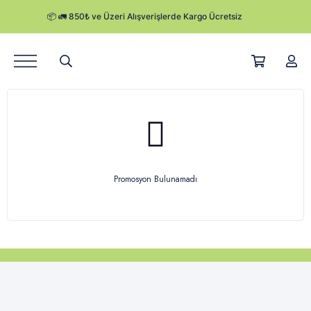
Ürünler
Hikayemiz
Satış Noktaları
Kurumsal Satış
Promosyon Bulunamadı
Herby Blog
Kampanyalar
Kargo Takibi