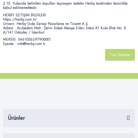
2.10.
Yukarıda belirtilen koşulları taşımayan iadeler Herby tarafından kesinlikle
kabul edilmemektedir.
HERBY İLETİŞİM BİLGİLERİ
https://herby.com.tr/
Unvanı: Herby Gıda Sanayi Pazarlama ve Ticaret A.Ş.
Adresi : Acıbadem Mah. Derin Sokak Akasya Evleri Sitesi A1 Kule Blok No: 8
A/141 Üsküdar / İstanbul
MERSİS: 0461056297900001
Eposta : info@herby.com.tr
Tüm Sayfalar
Ürünler