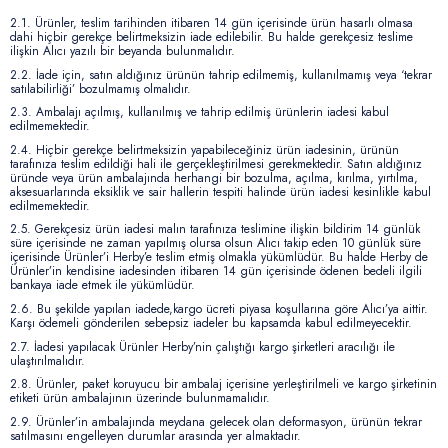
2.1.
Ürünler, teslim tarihinden itibaren 14 gün içerisinde ürün hasarlı olmasa
dahi hiçbir gerekçe belirtmeksizin iade edilebilir. Bu halde gerekçesiz teslime
ilişkin Alıcı yazılı bir beyanda bulunmalıdır.
2.2.
İade için, satın aldığınız ürünün tahrip edilmemiş, kullanılmamış veya ‘tekrar
satılabilirliği’ bozulmamış olmalıdır.
2.3.
Ambalajı açılmış, kullanılmış ve tahrip edilmiş ürünlerin iadesi kabul
edilmemektedir.
2.4.
Hiçbir gerekçe belirtmeksizin yapabileceğiniz ürün iadesinin, ürünün
tarafınıza teslim edildiği hali ile gerçekleştirilmesi gerekmektedir. Satın aldığınız
üründe veya ürün ambalajında herhangi bir bozulma, açılma, kırılma, yırtılma,
aksesuarlarında eksiklik ve sair hallerin tespiti halinde ürün iadesi kesinlikle kabul
edilmemektedir.
2.5.
Gerekçesiz ürün iadesi malın tarafınıza teslimine ilişkin bildirim 14 günlük
süre içerisinde ne zaman yapılmış olursa olsun Alıcı takip eden 10 günlük süre
içerisinde Ürünler’i Herby’e teslim etmiş olmakla yükümlüdür. Bu halde Herby de
Ürünler’in kendisine iadesinden itibaren 14 gün içerisinde ödenen bedeli ilgili
bankaya iade etmek ile yükümlüdür.
2.6.
Bu şekilde yapılan iadede,kargo ücreti piyasa koşullarına göre Alıcı’ya aittir.
Karşı ödemeli gönderilen sebepsiz iadeler bu kapsamda kabul edilmeyecektir.
2.7.
İadesi yapılacak Ürünler Herby’nin çalıştığı kargo şirketleri aracılığı ile
ulaştırılmalıdır.
2.8.
Ürünler, paket koruyucu bir ambalaj içerisine yerleştirilmeli ve kargo şirketinin
etiketi ürün ambalajının üzerinde bulunmamalıdır.
2.9.
Ürünler’in ambalajında meydana gelecek olan deformasyon, ürünün tekrar
satılmasını engelleyen durumlar arasında yer almaktadır.