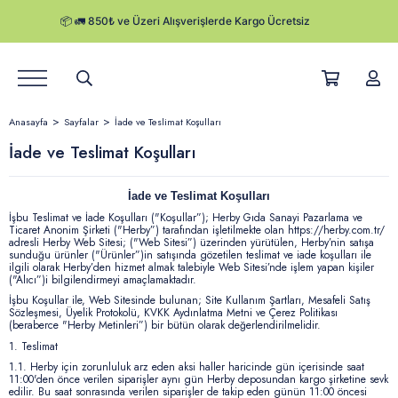
Ürünler
Anasayfa
Sayfalar
İade ve Teslimat Koşulları
Hikayemiz
İade ve Teslimat Koşulları
Satış Noktaları
İade ve Teslimat Koşulları
İşbu Teslimat ve İade Koşulları ("Koşullar”); Herby Gıda Sanayi Pazarlama ve
Kurumsal Satış
Ticaret Anonim Şirketi ("Herby”) tarafından işletilmekte olan
https://herby.com.tr/
adresli Herby Web Sitesi; ("Web Sitesi”)
üzerinden yürütülen, Herby’nin satışa
sunduğu ürünler ("Ürünler”)in satışında gözetilen teslimat ve iade koşulları ile
ilgili olarak Herby’den hizmet almak talebiyle Web Sitesi’nde işlem yapan kişiler
Herby Blog
("Alıcı”)i bilgilendirmeyi amaçlamaktadır.
İşbu Koşullar ile, Web Sitesinde bulunan; Site Kullanım Şartları, Mesafeli Satış
Sözleşmesi, Üyelik Protokolü, KVKK Aydınlatma Metni ve Çerez Politikası
Kampanyalar
(beraberce "Herby Metinleri”) bir bütün olarak değerlendirilmelidir.
1.
Teslimat
Kargo Takibi
1.1.
Herby için zorunluluk arz eden aksi haller haricinde gün içerisinde saat
11:00'den önce verilen siparişler aynı gün Herby deposundan kargo şirketine sevk
edilir. Bu saat sonrasında verilen siparişler de takip eden günün 11:00 öncesi