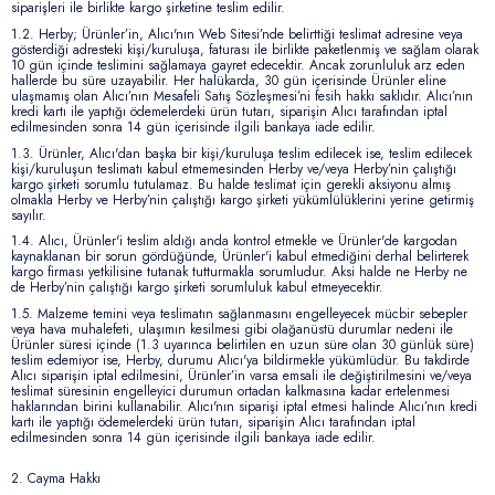
İletişim
siparişleri ile birlikte kargo şirketine teslim edilir.
1.2.
Herby; Ürünler’in, Alıcı'nın Web Sitesi’nde belirttiği teslimat adresine veya
gösterdiği adresteki kişi/kuruluşa, faturası ile birlikte paketlenmiş ve sağlam olarak
10 gün içinde teslimini sağlamaya gayret edecektir. Ancak zorunluluk arz eden
hallerde bu süre uzayabilir. Her halükarda, 30 gün içerisinde Ürünler eline
ulaşmamış olan Alıcı’nın Mesafeli Satış Sözleşmesi’ni fesih hakkı saklıdır. Alıcı’nın
kredi kartı ile yaptığı ödemelerdeki ürün tutarı, siparişin Alıcı tarafından iptal
edilmesinden sonra 14 gün içerisinde ilgili bankaya iade edilir.
1.3.
Ürünler, Alıcı'dan başka bir kişi/kuruluşa teslim edilecek ise, teslim edilecek
kişi/kuruluşun teslimatı kabul etmemesinden Herby ve/veya Herby’nin çalıştığı
kargo şirketi sorumlu tutulamaz. Bu halde teslimat için gerekli aksiyonu almış
olmakla Herby ve Herby’nin çalıştığı kargo şirketi yükümlülüklerini yerine getirmiş
sayılır.
1.4.
Alıcı, Ürünler'i teslim aldığı anda kontrol etmekle ve Ürünler'de kargodan
kaynaklanan bir sorun gördüğünde, Ürünler'i kabul etmediğini derhal belirterek
kargo firması yetkilisine tutanak tutturmakla sorumludur. Aksi halde ne Herby ne
de Herby’nin çalıştığı kargo şirketi sorumluluk kabul etmeyecektir.
1.5.
Malzeme temini veya teslimatın sağlanmasını engelleyecek mücbir sebepler
veya hava muhalefeti, ulaşımın kesilmesi gibi olağanüstü durumlar nedeni ile
Ürünler süresi içinde (1.3 uyarınca belirtilen en uzun süre olan 30 günlük süre)
teslim edemiyor ise, Herby, durumu Alıcı'ya bildirmekle yükümlüdür. Bu takdirde
Alıcı siparişin iptal edilmesini, Ürünler’in varsa emsali ile değiştirilmesini ve/veya
teslimat süresinin engelleyici durumun ortadan kalkmasına kadar ertelenmesi
haklarından birini kullanabilir. Alıcı'nın siparişi iptal etmesi halinde Alıcı’nın kredi
kartı ile yaptığı ödemelerdeki ürün tutarı, siparişin Alıcı tarafından iptal
edilmesinden sonra 14 gün içerisinde ilgili bankaya iade edilir.
2.
Cayma Hakkı