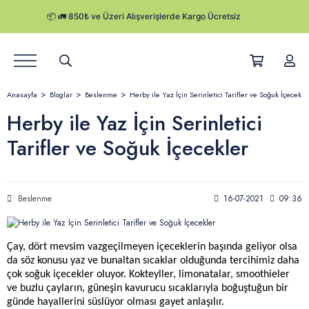
Ürünler
Anasayfa
Bloglar
Beslenme
Herby ile Yaz İçin Serinletici Tarifler ve Soğuk İçecekle
Hikayemiz
Herby ile Yaz İçin Serinletici
Tarifler ve Soğuk İçecekler
Satış Noktaları
Kurumsal Satış
Beslenme
16-07-2021
09:36
Herby Blog
Kampanyalar
Çay, dört mevsim vazgeçilmeyen içeceklerin başında geliyor olsa 
da söz konusu yaz ve bunaltan sıcaklar olduğunda tercihimiz daha 
çok soğuk içecekler oluyor. Kokteyller, limonatalar, smoothieler 
Kargo Takibi
ve buzlu çayların, güneşin kavurucu sıcaklarıyla boğuştuğun bir 
günde hayallerini süslüyor olması gayet anlaşılır. 