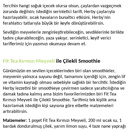
İletişim
Tercihin hangi soğuk içecek olursa olsun, çaylardan vazgeçmek 
zorunda değilsin; istediğin serinletici tarifi, Herby çaylarıyla 
hazırlayabilir, sıcak havaların bunaltıcı etkisini, Herby’nin 
ferahlatıcı tatlarıyla büyük bir keyfe dönüştürebilirsin.
Sevdiğin meyvelerle zenginleştirebileceğin, sevdiklerinle birlikte 
tadını çıkarabileceğin, yaza yakışır, serinletici, keyif verici 
tariflerimiz için yazımızı okumaya devam et.
Fit Tea Kırmızı Meyveli
 ile Çilekli Smoothie
Günümüzün en sevilen içeceklerinden biri olan smoothieler, 
meyvenin yalnızca suyunu değil, tamamını içerdiği için, zengin lif 
ve vitamin kaynağı olması sebebiyle sağlıklı bir tercihtir. İstediğin 
Herby lezzetini bir smoothieye çevirmen sadece yaratıcılığına ve 
damak tadına kalmış ama bizim favorilerimizden biri Fit Tea 
Kırmızı Meyveli ile Çilekli Smoothie. Tarifimiz tek kişilik ama 
hazırlamak istediğin kişi sayısına göre elbette malzemeleri 
artırabilirsin.
Malzemeler:
 1 poşet Fit Tea Kırmızı Meyveli, 200 ml sıcak su, 1 
bardak dondurulmuş çilek, yarım limon suyu, 4 taze nane yaprağı 