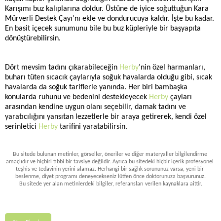
Karışımı buz kalıplarına doldur. Üstüne de iyice soğuttuğun Kara 
Mürverli Destek Çayı’nı ekle ve dondurucuya kaldır. İşte bu kadar. 
En basit içecek sunumunu bile bu buz küpleriyle bir başyapıta 
dönüştürebilirsin.
Dört mevsim tadını çıkarabileceğin 
Herby
’nin özel harmanları, 
buharı tüten sıcacık çaylarıyla soğuk havalarda olduğu gibi, sıcak 
havalarda da soğuk tariflerle yanında. Her biri bambaşka 
konularda ruhunu ve bedenini destekleyecek 
Herby
 çayları 
arasından kendine uygun olanı seçebilir, damak tadını ve 
yaratıcılığını yansıtan lezzetlerle bir araya getirerek, kendi özel 
serinletici 
Herby
 tarifini yaratabilirsin.
Bu sitede bulunan metinler, görseller, öneriler ve diğer materyaller bilgilendirme 
amaçlıdır ve hiçbiri tıbbi bir tavsiye değildir. Ayrıca bu sitedeki hiçbir içerik profesyonel 
teşhis ve tedavinin yerini alamaz. Herhangi bir sağlık sorununuz varsa, yeni bir 
beslenme, diyet programı deneyecekseniz lütfen önce doktorunuza başvurunuz.
Bu sitede yer alan metinlerdeki bilgiler, referansları verilen kaynaklara aittir.