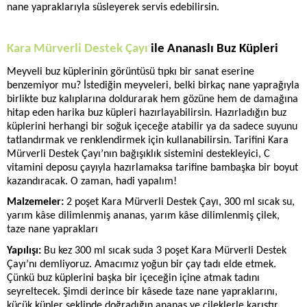
nane yapraklarıyla süsleyerek servis edebilirsin.
Kara Mürverli Destek Çayı
 ile Ananaslı Buz Küpleri
Meyveli buz küplerinin görüntüsü tıpkı bir sanat eserine 
benzemiyor mu? İstediğin meyveleri, belki birkaç nane yaprağıyla 
birlikte buz kalıplarına doldurarak hem gözüne hem de damağına 
hitap eden harika buz küpleri hazırlayabilirsin. Hazırladığın buz 
küplerini herhangi bir soğuk içeceğe atabilir ya da sadece suyunu 
tatlandırmak ve renklendirmek için kullanabilirsin. Tarifini Kara 
Mürverli Destek Çayı’nın bağışıklık sistemini destekleyici, C 
vitamini deposu çayıyla hazırlamaksa tarifine bambaşka bir boyut 
kazandıracak. O zaman, hadi yapalım!
Malzemeler:
 2 poşet Kara Mürverli Destek Çayı, 300 ml sıcak su, 
yarım kâse dilimlenmiş ananas, yarım kâse dilimlenmiş çilek, 
taze nane yaprakları
Yapılışı: 
Bu kez 300 ml sıcak suda 3 poşet Kara Mürverli Destek 
Çayı’nı demliyoruz. Amacımız yoğun bir çay tadı elde etmek. 
Çünkü buz küplerini başka bir içeceğin içine atmak tadını 
seyreltecek. Şimdi derince bir kâsede taze nane yapraklarını, 
küçük küpler şeklinde doğradığın ananas ve çileklerle karıştır. 