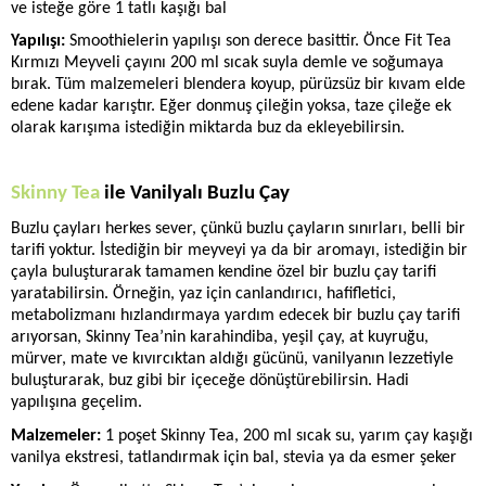
ve isteğe göre 1 tatlı kaşığı bal
Yapılışı: 
Smoothielerin yapılışı son derece basittir. Önce Fit Tea 
Kırmızı Meyveli çayını 200 ml sıcak suyla demle ve soğumaya 
bırak. Tüm malzemeleri blendera koyup, pürüzsüz bir kıvam elde 
edene kadar karıştır. Eğer donmuş çileğin yoksa, taze çileğe ek 
olarak karışıma istediğin miktarda buz da ekleyebilirsin. 
Skinny Tea
 ile Vanilyalı Buzlu Çay
Buzlu çayları herkes sever, çünkü buzlu çayların sınırları, belli bir 
tarifi yoktur. İstediğin bir meyveyi ya da bir aromayı, istediğin bir 
çayla buluşturarak tamamen kendine özel bir buzlu çay tarifi 
yaratabilirsin. Örneğin, yaz için canlandırıcı, hafifletici, 
metabolizmanı hızlandırmaya yardım edecek bir buzlu çay tarifi 
arıyorsan, Skinny Tea’nin karahindiba, yeşil çay, at kuyruğu, 
mürver, mate ve kıvırcıktan aldığı gücünü, vanilyanın lezzetiyle 
buluşturarak, buz gibi bir içeceğe dönüştürebilirsin. Hadi 
yapılışına geçelim.
Malzemeler: 
1 poşet Skinny Tea, 200 ml sıcak su, yarım çay kaşığı 
vanilya ekstresi, tatlandırmak için bal, stevia ya da esmer şeker