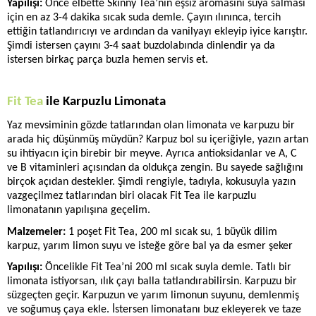
Yapılışı: 
Önce elbette Skinny Tea’nin eşsiz aromasını suya salması 
için en az 3-4 dakika sıcak suda demle. Çayın ılınınca, tercih 
ettiğin tatlandırıcıyı ve ardından da vanilyayı ekleyip iyice karıştır. 
Şimdi istersen çayını 3-4 saat buzdolabında dinlendir ya da 
istersen birkaç parça buzla hemen servis et. 
Fit Tea
 ile Karpuzlu Limonata
Yaz mevsiminin gözde tatlarından olan limonata ve karpuzu bir 
arada hiç düşünmüş müydün? Karpuz bol su içeriğiyle, yazın artan 
su ihtiyacın için birebir bir meyve. Ayrıca antioksidanlar ve A, C 
ve B vitaminleri açısından da oldukça zengin. Bu sayede sağlığını 
birçok açıdan destekler. Şimdi rengiyle, tadıyla, kokusuyla yazın 
vazgeçilmez tatlarından biri olacak Fit Tea ile karpuzlu 
limonatanın yapılışına geçelim.
Malzemeler: 
1 poşet Fit Tea, 200 ml sıcak su, 1 büyük dilim 
karpuz, yarım limon suyu ve isteğe göre bal ya da esmer şeker
Yapılışı: 
Öncelikle Fit Tea’ni 200 ml sıcak suyla demle. Tatlı bir 
limonata istiyorsan, ılık çayı balla tatlandırabilirsin. Karpuzu bir 
süzgeçten geçir. Karpuzun ve yarım limonun suyunu, demlenmiş 
ve soğumuş çaya ekle. İstersen limonatanı buz ekleyerek ve taze 