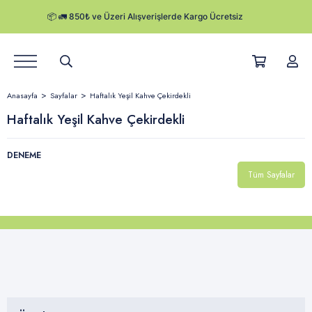
Ürünler
Anasayfa
Sayfalar
Haftalık Yeşil Kahve Çekirdekli
Hikayemiz
Haftalık Yeşil Kahve Çekirdekli
Satış Noktaları
DENEME
Tüm Sayfalar
Kurumsal Satış
Herby Blog
Kampanyalar
Kargo Takibi