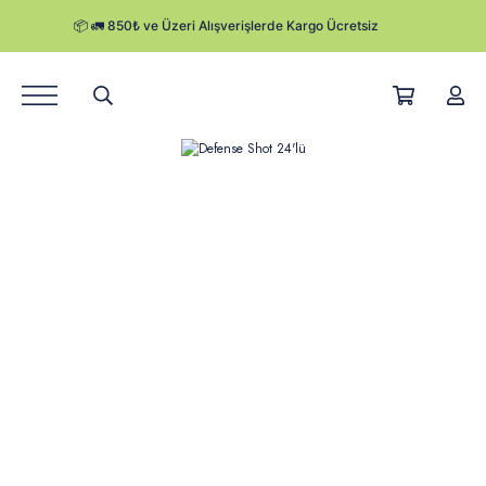
Ürünler
Hikayemiz
Satış Noktaları
Kurumsal Satış
Herby Blog
Kampanyalar
Kargo Takibi