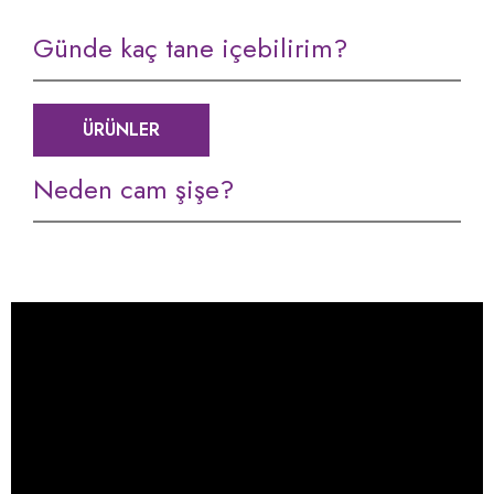
Günde kaç tane içebilirim?
ÜRÜNLER
Neden cam şişe?