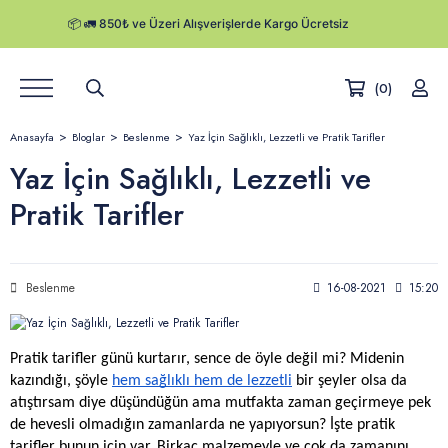
(0)
Ürünler
Anasayfa
Bloglar
Beslenme
Yaz İçin Sağlıklı, Lezzetli ve Pratik Tarifler
Hikayemiz
Yaz İçin Sağlıklı, Lezzetli ve
Pratik Tarifler
Satış Noktaları
Kurumsal Satış
Beslenme
16-08-2021
15:20
Herby Blog
Kampanyalar
Pratik tarifler günü kurtarır, sence de öyle değil mi? Midenin 
kazındığı, şöyle 
hem sağlıklı hem de lezzetli
 bir şeyler olsa da 
Kargo Takibi
atıştırsam diye düşündüğün ama mutfakta zaman geçirmeye pek 
de hevesli olmadığın zamanlarda ne yapıyorsun? İşte pratik 
tarifler bunun için var. Birkaç malzemeyle ve çok da zamanını 