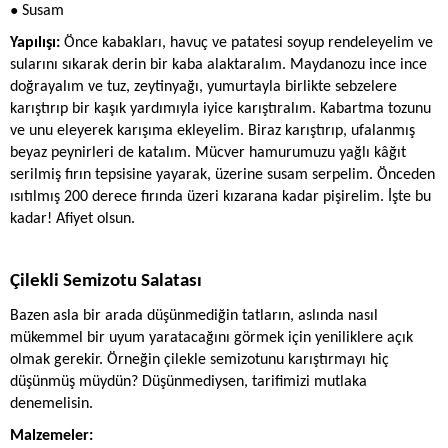
● 
Susam
Yapılışı: 
Önce kabakları, havuç ve patatesi soyup rendeleyelim ve 
sularını sıkarak derin bir kaba alaktaralım. Maydanozu ince ince 
doğrayalım ve tuz, zeytinyağı, yumurtayla birlikte sebzelere 
karıştırıp bir kaşık yardımıyla iyice karıştıralım. Kabartma tozunu 
ve unu eleyerek karışıma ekleyelim. Biraz karıştırıp, ufalanmış 
beyaz peynirleri de katalım. Mücver hamurumuzu yağlı kâğıt 
serilmiş fırın tepsisine yayarak, üzerine susam serpelim. Önceden 
ısıtılmış 200 derece fırında üzeri kızarana kadar pişirelim. İşte bu 
kadar! Afiyet olsun.
Çilekli Semizotu Salatası
Bazen asla bir arada düşünmediğin tatların, aslında nasıl 
mükemmel bir uyum yaratacağını görmek için yeniliklere açık 
olmak gerekir. Örneğin çilekle semizotunu karıştırmayı hiç 
düşünmüş müydün? Düşünmediysen, tarifimizi mutlaka 
denemelisin. 
Malzemeler: