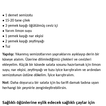
● 
1 demet semizotu
● 
15-20 tane çilek
● 
3 yemek kaşığı öğütülmüş ceviz içi
● 
Yarım limon suyu
● 
1 yemek kaşığı nar ekşisi
● 
2 yemek kaşığı zeytinyağı
● 
Tuz
Yapılışı: 
Yıkanmış semizotlarının yapraklarını ayıklayıp derin bir 
kâseye alalım. Üzerine dilimlediğimiz çilekleri ve cevizleri 
ekleyelim. Küçük bir kâsede salata sosunu hazırlamak için limon 
suyu, nar ekşisi, zeytinyağı ve tuzu iyice karıştıralım ve ardından 
semizotunun üstüne dökelim. İyice karıştıralım. 
Not:
 Daha doyurucu bir salata için bu tarifi damak tadına uyan 
herhangi bir peynirle zenginleştirebilirsin.
Sağlıklı öğünlerine eşlik edecek sağlıklı çaylar için 