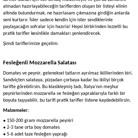
İletişim
almadan hazırlayabileceğin tariflerden oluşan bir listeyi elinin 
altında bulundurmak, ne hazırlasam çıkmazına girdiğin anlarda 
seni kurtarır. İster sadece kendin için ister sevdiklerinle 
paylaşacağın sofralar için hazırla! Hepsi birbirinden lezzetli bu 
pratik tarifler kesinlikle damakları şenlendirecek. 
Şimdi tariflerimize geçelim:
Fesleğenli Mozzarella Salatası
Domates ve peynir, geleneksel tatların ayrılmaz ikililerinden biri. 
Sandviçten salataya, pizzadan çorbaya kadar bu ikiliyi birçok 
tarifte görebilirsin. Bu klasikleşmiş tadı, İtalya’nın meşhur 
peynirlerinden mozzarella ve fesleğen yapraklarıyla farklı bir 
boyuta taşıyabilir, bu tarifi pratik tarifler listene kaydedebilirsin.
Malzemeler:
● 
150-200 gram mozzarella peyniri
● 
2-3 tane orta boy domates
● 
5-6 adet taze fesleğen yaprağı