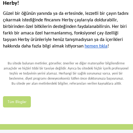
Herby!
Güzel bir öğünün yanında ya da ertesinde, lezzetli bir çayın tadını 
çıkarmak istediğinde fincanını Herby çaylarıyla doldurabilir, 
birbirinden özel bitkilerin desteğinden faydalanabilirsin. Her biri 
farklı bir amaca özel harmanlanmış, fonksiyonel çay özelliği 
taşıyan Herby ürünleriyle henüz tanışmadıysan ya da içerikleri 
hakkında daha fazla bilgi almak istiyorsan 
hemen tıkla
!
Bu sitede bulunan metinler, görseller, öneriler ve diğer materyaller bilgilendirme 
amaçlıdır ve hiçbiri tıbbi bir tavsiye değildir. Ayrıca bu sitedeki hiçbir içerik profesyonel 
teşhis ve tedavinin yerini alamaz. Herhangi bir sağlık sorununuz varsa, yeni bir 
beslenme, diyet programı deneyecekseniz lütfen önce doktorunuza başvurunuz.
Bu sitede yer alan metinlerdeki bilgiler, referansları verilen kaynaklara aittir.
Tüm Bloglar