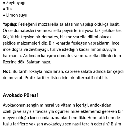
● 
Zeytinyağı
● 
Tuz
● 
Limon suyu
Yapılışı:
 Fesleğenli mozzarella salatasının yapılışı oldukça basit. 
Önce domatesleri ve mozarella peynirlerini yuvarlak şekilde kes. 
Küçük bir tepsiye bir domates, bir mozzarella dilimi olacak 
şekilde malzemeleri diz. Bir kenarda fesleğen yapraklarını ince 
ince doğra ve zeytinyağı, tuz ve istediğin kadar limon suyuyla 
harmanla. Ardından karışımı domates ve mozarella dilimlerinin 
üzerine dök. Salatan hazır. 
Not: 
Bu tarifi rokayla hazırlanan, caprese salata adında bir çeşidi 
de mevcut. Pratik tarifler listen için bir alternatif olabilir.
Avokado Püresi
Avokadonun zengin mineral ve vitamin içeriği, antioksidan 
özelliği ve sayısız faydasıyla öğünlerimize eklememiz gereken bir 
meyve olduğu konusunda uzmanlar hem fikir. Hem tatlı hem de 
tuzlu tariflere yakışan avokadoyu sen nasıl tercih edersin? Bizim 