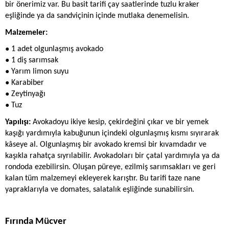
bir önerimiz var. Bu basit tarifi çay saatlerinde tuzlu kraker 
eşliğinde ya da sandviçinin içinde mutlaka denemelisin.
Malzemeler: 
● 
1 adet olgunlaşmış avokado
● 
1 diş sarımsak
● 
Yarım limon suyu
● 
Karabiber
● 
Zeytinyağı 
● 
Tuz
Yapılışı:
 Avokadoyu ikiye kesip, çekirdeğini çıkar ve bir yemek 
kaşığı yardımıyla kabuğunun içindeki olgunlaşmış kısmı sıyırarak 
kâseye al. Olgunlaşmış bir avokado kremsi bir kıvamdadır ve 
kaşıkla rahatça sıyrılabilir. Avokadoları bir çatal yardımıyla ya da 
rondoda ezebilirsin. Oluşan püreye, ezilmiş sarımsakları ve geri 
kalan tüm malzemeyi ekleyerek karıştır. Bu tarifi taze nane 
yapraklarıyla ve domates, salatalık eşliğinde sunabilirsin.
Fırında Mücver