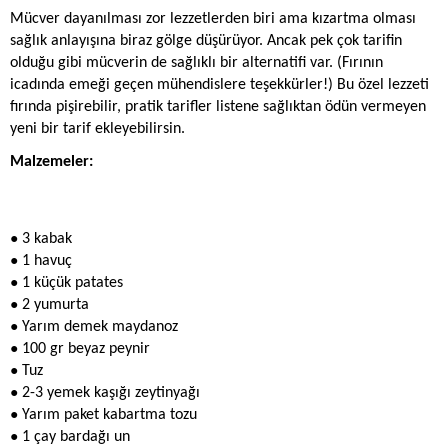
Mücver dayanılması zor lezzetlerden biri ama kızartma olması 
sağlık anlayışına biraz gölge düşürüyor. Ancak pek çok tarifin 
olduğu gibi mücverin de sağlıklı bir alternatifi var. (Fırının 
icadında emeği geçen mühendislere teşekkürler!) Bu özel lezzeti 
fırında pişirebilir, pratik tarifler listene sağlıktan ödün vermeyen 
yeni bir tarif ekleyebilirsin.
Malzemeler:
● 
3 kabak
● 
1 havuç
● 
1 küçük patates
● 
2 yumurta
● 
Yarım demek maydanoz
● 
100 gr beyaz peynir
● 
Tuz
● 
2-3 yemek kaşığı zeytinyağı
● 
Yarım paket kabartma tozu
● 
1 çay bardağı un