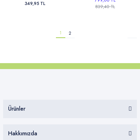
799,00 TL
349,95 TL
839,40 TL
1
2
Ürünler
Hakkımızda