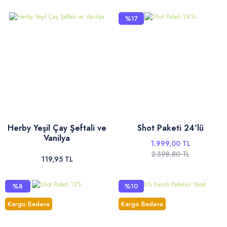
%17
Herby Yeşil Çay Şeftali ve
Shot Paketi 24'lü
Vanilya
1.999,00 TL
2.398,80 TL
119,95 TL
%8
%10
Kargo Bedava
Kargo Bedava