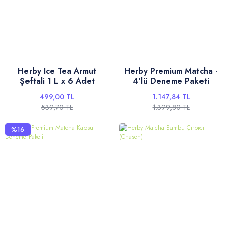
Herby Ice Tea Armut
Herby Premium Matcha -
Şeftali 1 L x 6 Adet
4'lü Deneme Paketi
499,00 TL
1.147,84 TL
539,70 TL
1.399,80 TL
%16