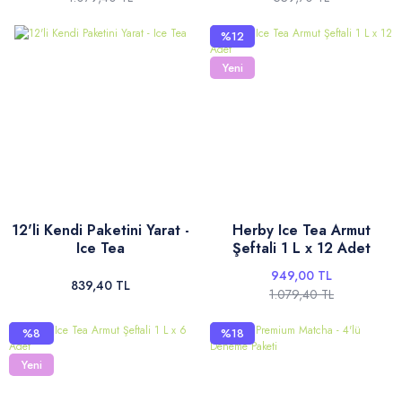
%12
Yeni
12'li Kendi Paketini Yarat -
Herby Ice Tea Armut
Ice Tea
Şeftali 1 L x 12 Adet
949,00 TL
839,40 TL
1.079,40 TL
%8
%18
Yeni