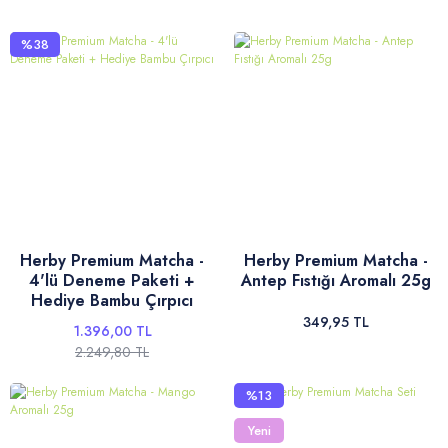
%38
Herby Premium Matcha -
Herby Premium Matcha -
4'lü Deneme Paketi +
Antep Fıstığı Aromalı 25g
Hediye Bambu Çırpıcı
349,95 TL
1.396,00 TL
2.249,80 TL
%13
Yeni