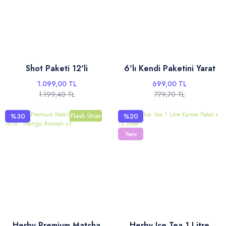
Shot Paketi 12'li
6'lı Kendi Paketini Yarat
1.099,00 TL
699,00 TL
1.199,40 TL
779,70 TL
Flash Ürün
%30
%20
Yeni
Herby Premium Matcha
Herby Ice Tea 1 Litre