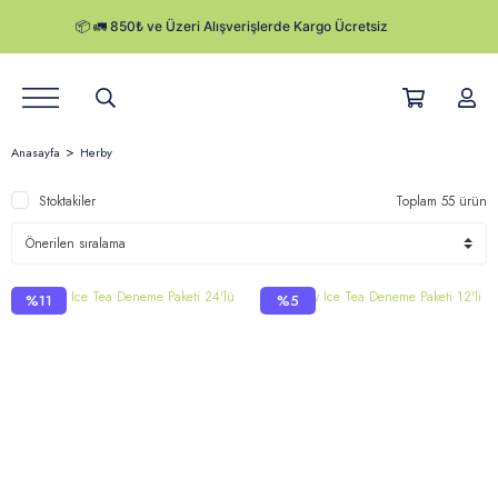
Ürünler
Anasayfa
Herby
Hikayemiz
Stoktakiler
Toplam 55 ürün
Satış Noktaları
Kurumsal Satış
%11
%5
Herby Blog
Kampanyalar
Kargo Takibi