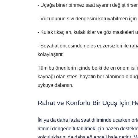
- Uçağa biner binmez saat ayarını değiştirirse
- Vücudunun sıvı dengesini koruyabilmen için u
- Kulak tıkaçları, kulaklıklar ve göz maskeleri u
- Seyahat öncesinde nefes egzersizleri ile rah
kolaylaştırır.
Tüm bu önerilerin içinde belki de en önemlisi 
kaynağı olan stres, hayatın her alanında olduğu
uykuya dalarsın.  
Rahat ve Konforlu Bir Uçuş İçin He
İki ya da daha fazla saat diliminde uçarken ort
ritmini dengede tutabilmek için bazen destekley
yolculuklarını da daha eğlenceli hale getirir. Me