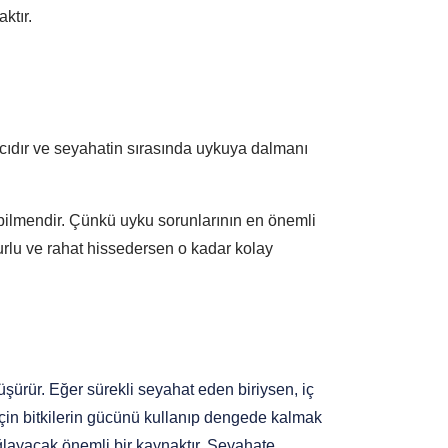
ktır.
cıdır ve seyahatin sırasında uykuya dalmanı 
abilmendir. Çünkü uyku sorunlarının en önemli 
urlu ve rahat hissedersen o kadar kolay 
üşürür. Eğer sürekli seyahat eden biriysen, iç 
için bitkilerin gücünü kullanıp dengede kalmak 
layacak önemli bir kaynaktır. Seyahate 