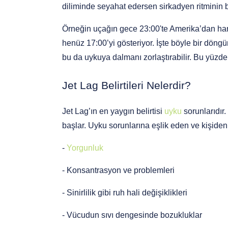
diliminde seyahat edersen sirkadyen ritminin b
Kampanyalar
Örneğin uçağın gece 23:00'te Amerika’dan harek
henüz 17:00’yi gösteriyor. İşte böyle bir döngü
Kargo Takibi
bu da uykuya dalmanı zorlaştırabilir. Bu yüzde
Jet Lag Belirtileri Nelerdir?
İletişim
Jet Lag’ın en yaygın belirtisi 
uyku
 sorunlarıdır
başlar. Uyku sorunlarına eşlik eden ve kişiden
- 
Yorgunluk
- Konsantrasyon ve problemleri
- Sinirlilik gibi ruh hali değişiklikleri
- Vücudun sıvı dengesinde bozukluklar