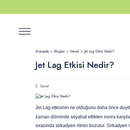
Ürünler
Anasayfa
Bloglar
Genel
Jet Lag Etkisi Nedir?
Hikayemiz
Jet Lag Etkisi Nedir?
Satış Noktaları
Genel
Kurumsal Satış
Jet Lag etkisinin ne olduğunu daha önce duydu
zaman diliminde seyahat ettikten sonra karşıl
Herby Blog
sırasında sirkadyen ritmin bozulur. Sirkadyen