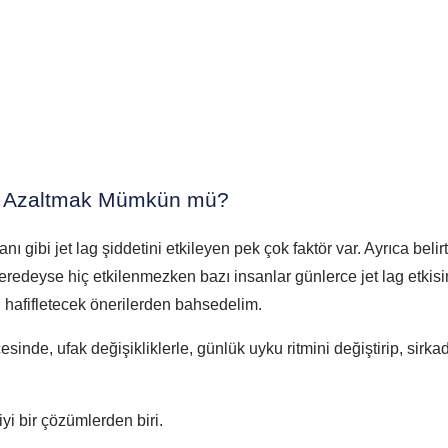
da Azaltmak Mümkün mü?
nı gibi jet lag şiddetini etkileyen pek çok faktör var. Ayrıca belir
edeyse hiç etkilenmezken bazı insanlar günlerce jet lag etkis
 hafifletecek önerilerden bahsedelim.
inde, ufak değişikliklerle, günlük uyku ritmini değiştirip, sirk
i bir çözümlerden biri.