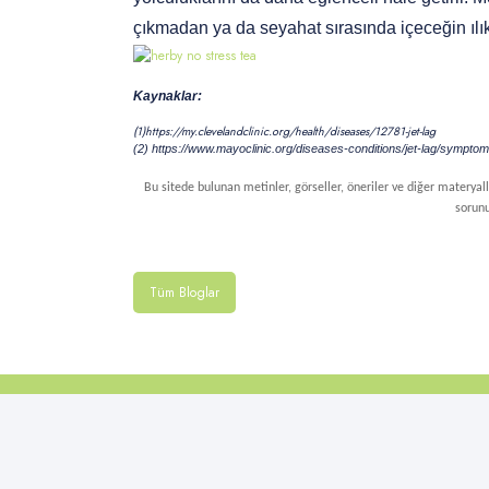
çıkmadan ya da seyahat sırasında içeceğin ılık 
Kaynaklar:
(1)
h
ttps://my.clevelandclinic.org/health/diseases/12781-jet-lag
(2) https://www.mayoclinic.org/diseases-conditions/jet-lag/symp
Bu sitede bulunan metinler, görseller, öneriler ve diğer materyaller
sorunu
Tüm Bloglar