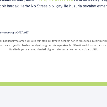
bir bardak Herby No Stress bitki çayı ile huzurla seyahat etmenin
toms-causes/syc-20374027
 bilgilendirme amaçlıdır ve hiçbiri tıbbi bir tavsiye değildir. Ayrıca bu sitedeki hiçbir içerik
nuz varsa, yeni bir beslenme, diyet programı deneyecekseniz lütfen önce doktorunuza başv
Bu sitede yer alan metinlerdeki bilgiler, referansları verilen kaynaklara aittir.