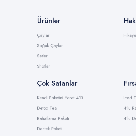
Ürünler
Hak
Çaylar
Hikay
Soğuk Çaylar
Setler
Shotlar
Çok Satanlar
Fırs
Kendi Paketini Yarat 4'lü
Iced 
Detox Tea
4'lü R
Rahatlama Paketi
4'lü D
Destek Paketi