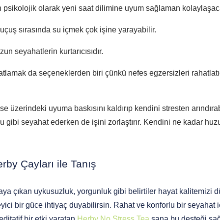
n psikolojik olarak yeni saat dilimine uyum sağlaman kolaylaşaca
çuş sırasında su içmek çok işine yarayabilir. 
zun seyahatlerin kurtarıcısıdır. 
atlamak da seçeneklerden biri çünkü nefes egzersizleri rahatlatı
ise üzerindeki uyuma baskısını kaldırıp kendini stresten arındır
 gibi seyahat ederken de işini zorlaştırır. Kendini ne kadar huz
rby Çayları ile Tanış
aya çıkan uykusuzluk, yorgunluk gibi belirtiler hayat kalitemizi d
ici bir güce ihtiyaç duyabilirsin. Rahat ve konforlu bir seyahat 
ditatif bir etki yaratan 
Herby No Stress Tea
 sana bu desteği sağ