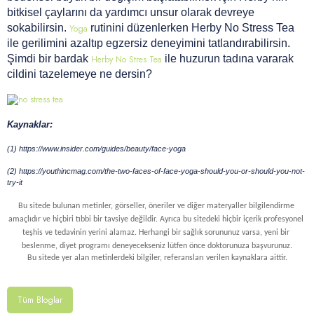
bitkisel çaylarını da yardımcı unsur olarak devreye
sokabilirsin.
rutinini düzenlerken Herby No Stress Tea
Yoga
ile gerilimini azaltıp egzersiz deneyimini tatlandırabilirsin.
Şimdi bir bardak
ile huzurun tadına vararak
Herby No Stres Tea
cildini tazelemeye ne dersin?
Kaynaklar:
(1) https://www.insider.com/guides/beauty/face-yoga
(2) https://youthincmag.com/the-two-faces-of-face-yoga-should-you-or-should-you-not-
try-it
Bu sitede bulunan metinler, görseller, öneriler ve diğer materyaller bilgilendirme 
amaçlıdır ve hiçbiri tıbbi bir tavsiye değildir. Ayrıca bu sitedeki hiçbir içerik profesyonel 
teşhis ve tedavinin yerini alamaz. Herhangi bir sağlık sorununuz varsa, yeni bir 
beslenme, diyet programı deneyecekseniz lütfen önce doktorunuza başvurunuz.
Bu sitede yer alan metinlerdeki bilgiler, referansları verilen kaynaklara aittir.
Tüm Bloglar