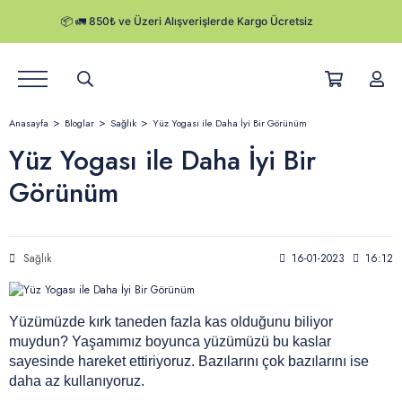
Ürünler
Anasayfa
Bloglar
Sağlık
Yüz Yogası ile Daha İyi Bir Görünüm
Hikayemiz
Yüz Yogası ile Daha İyi Bir
Görünüm
Satış Noktaları
Kurumsal Satış
Sağlık
16-01-2023
16:12
Herby Blog
Kampanyalar
Yüzümüzde kırk taneden fazla kas olduğunu biliyor
muydun? Yaşamımız boyunca yüzümüzü bu kaslar
Kargo Takibi
sayesinde hareket ettiriyoruz. Bazılarını çok bazılarını ise
daha az kullanıyoruz.