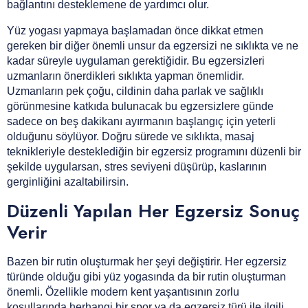
bağlantını desteklemene de yardımcı olur.
Yüz yogası yapmaya başlamadan önce dikkat etmen
gereken bir diğer önemli unsur da egzersizi ne sıklıkta ve ne
kadar süreyle uygulaman gerektiğidir. Bu egzersizleri
uzmanların önerdikleri sıklıkta yapman önemlidir.
Uzmanların pek çoğu, cildinin daha parlak ve sağlıklı
görünmesine katkıda bulunacak bu egzersizlere günde
sadece on beş dakikanı ayırmanın başlangıç için yeterli
olduğunu söylüyor. Doğru sürede ve sıklıkta, masaj
teknikleriyle desteklediğin bir egzersiz programını düzenli bir
şekilde uygularsan, stres seviyeni düşürüp, kaslarının
gerginliğini azaltabilirsin.
Düzenli Yapılan Her Egzersiz Sonuç
Verir
Bazen bir rutin oluşturmak her şeyi değiştirir. Her egzersiz
türünde olduğu gibi yüz yogasında da bir rutin oluşturman
önemli. Özellikle modern kent yaşantısının zorlu
koşullarında herhangi bir spor ya da egzersiz türü ile ilgili