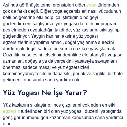
Aslında görünüşte temel prensipleri diğer
yoga
türlerinden
çok da farklı değil. Diğer yoga egzersizleri nasıl vücudunun
belli bölgelerine etki edip, çalıştırdığın o bölgeyi
güçlendirmeni sağlıyorsa, yüz yogası da rutin bir programı
pes etmeden uyguladığın takdirde, yüz kaslarını sıkılaştırıp
güçlendiriyor. Yaygın kanının aksine yüz yogası
egzersizlerinin yapılma amacı, doğal yaşlanma sürecini
durdurmak değil; sadece bu süreci nazikçe yavaşlatmak.
Güzellik meselesini felsefi bir derinlikle ele alan yüz yogası
uzmanları, doğayla ya da yerçekimi yasasıyla savaşmanı
önermez; sadece masaj ve yüz egzersizleri
kombinasyonuyla cildini daha sıkı, parlak ve sağlıklı bir hale
getirmen konusunda sana yardımcı olur.
Yüz Yogası Ne İşe Yarar?
Yüz kaslarını sıkılaştırıp, ince çizgilerini yok eden en etkili
egzersiz
türlerinden biri olan yüz yogası, düzenli yaptığında
genç görünümünü geri kazanman konusunda sana yardımcı
olur.