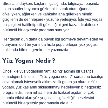
İletişim
Stres altındayken, kaşlarını çattığında, bilgisayar başında
uzun saatler boyunca gözlerini kısarak oturduğunda;
öfkeliyken, ağlarken ve kahkahalarla gülerken mimik
çizgilerin de derinleşerek yüzüne yerleşiyor. İşte yüz yogası
bu çizgileri hafifletip cilt güzelliğini geri kazandırabilecek
bütüncül bir egzersiz programı sunuyor.
Her geçen gün daha da büyük ilgi görmeye devam eden ve
dünyanın dört bir yanında hızla popülerleşen yüz yogası
hakkında bilmen gerekenler yazımızda.
Yüz Yogası Nedir?
Öncelikle yüz yogasının ‘anti aging’ akımın bir uzantısı
olmadığını bilmelisin. "Yüz yogası nedir?” sorusunu basitçe
cevaplamak isteseydik aklımıza ilk gelen şu olurdu: Yüz
yogası, yüz kaslarını sıkılaştırmayı hedefleyen bir egzersiz
programıdır. Hem ruhsal hem de fiziksel açıdan birçok
olumlu etkisi olan yüz yogası ‘cilt güzelliği’ meselesini
bütüncül bir egzersiz programıyla ele alır.