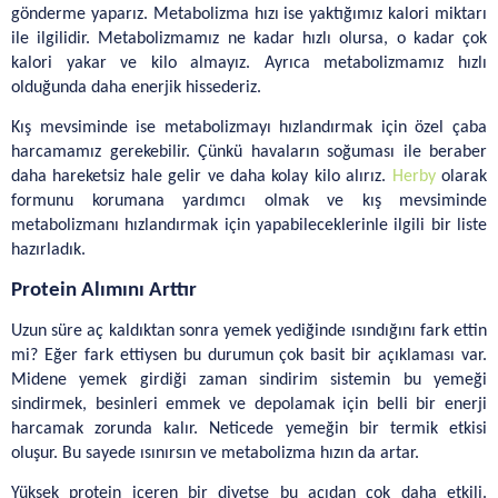
İletişim
gönderme yaparız. Metabolizma hızı ise yaktığımız kalori miktarı 
ile ilgilidir. Metabolizmamız ne kadar hızlı olursa, o kadar çok 
kalori yakar ve kilo almayız. Ayrıca metabolizmamız hızlı 
olduğunda daha enerjik hissederiz. 
Kış mevsiminde ise metabolizmayı hızlandırmak için özel çaba 
harcamamız gerekebilir. Çünkü havaların soğuması ile beraber 
daha hareketsiz hale gelir ve daha kolay kilo alırız. 
Herby
 olarak 
formunu korumana yardımcı olmak ve kış mevsiminde 
metabolizmanı hızlandırmak için yapabileceklerinle ilgili bir liste 
hazırladık. 
Protein Alımını Arttır
Uzun süre aç kaldıktan sonra yemek yediğinde ısındığını fark ettin 
mi? Eğer fark ettiysen bu durumun çok basit bir açıklaması var. 
Midene yemek girdiği zaman sindirim sistemin bu yemeği 
sindirmek, besinleri emmek ve depolamak için belli bir enerji 
harcamak zorunda kalır. Neticede yemeğin bir termik etkisi 
oluşur. Bu sayede ısınırsın ve metabolizma hızın da artar. 
Yüksek protein içeren bir diyetse bu açıdan çok daha etkili. 