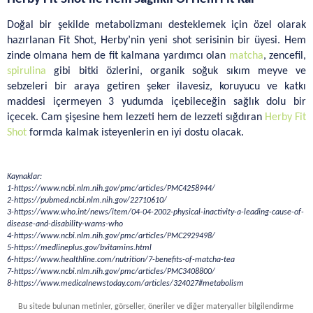
Doğal bir şekilde metabolizmanı desteklemek için özel olarak 
hazırlanan Fit Shot, Herby’nin yeni shot serisinin bir üyesi. Hem 
zinde olmana hem de fit kalmana yardımcı olan 
matcha
, zencefil, 
spirulina
 gibi bitki özlerini, organik soğuk sıkım meyve ve 
sebzeleri bir araya getiren şeker ilavesiz, koruyucu ve katkı 
maddesi içermeyen 3 yudumda içebileceğin sağlık dolu bir 
içecek. Cam şişesine hem lezzeti hem de lezzeti sığdıran 
Herby Fit 
Shot
 formda kalmak isteyenlerin en iyi dostu olacak.
Kaynaklar:
1-https://www.ncbi.nlm.nih.gov/pmc/articles/PMC4258944/ 
2-https://pubmed.ncbi.nlm.nih.gov/22710610/ 
3-https://www.who.int/news/item/04-04-2002-physical-inactivity-a-leading-cause-of-
disease-and-disability-warns-who 
4-https://www.ncbi.nlm.nih.gov/pmc/articles/PMC2929498/ 
5-https://medlineplus.gov/bvitamins.html 
6-https://www.healthline.com/nutrition/7-benefits-of-matcha-tea 
7-https://www.ncbi.nlm.nih.gov/pmc/articles/PMC3408800/ 
8-https://www.medicalnewstoday.com/articles/324027#metabolism 
Bu sitede bulunan metinler, görseller, öneriler ve diğer materyaller bilgilendirme 