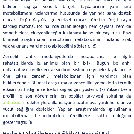
yararlanmaya ne dersin? Matcha, zencefil ve spirulina gibi 
bitkiler, sağlığa yönelik birçok faydalarının yanı sıra 
metabolizmanı hızlandırma hususunda da yanında sana destek 
olacak. Doğu Asya’da geleneksel olarak tüketilen Yeşil çayın 
kardeşi matcha, toz halinde bulabileceğin hem çaylara hem de 
smoothielere ekleyebileceğin kullanımı kolay bir çay türü. Bazı 
bilimsel araştırmalar, matchanın metabolizmanı hızlandırarak 
yağ yakmana yardımcı olabileceğini gösterir. (6)
Zencefil, antik medeniyetlerde metabolizma ile ilgili 
rahatsızlıklarda kullanılmış olan bir bitki. Bugün ise anti-
enflamatuvar özellikleri ve sindirim sistemine yönelik faydaları ile 
öne çıkan zencefil, metabolizman için yardımcı olan 
bitkilerdendir. Bilimsel araştırmalar zencefilin, yemeklerin termik 
etkisini arttırdığını ve tokluk sağladığını gösterir. (7) Yüksek besin 
profili ile son dönemlerin en popüler takviyesi spirulina da 
antioksidan
 etkileriyle enflamasyonu azaltmaya yardımcı olur ve 
vücut sağlığını destekler. Yapılan araştırmalarda spirulinanın 
metabolizma hızlandırabilen özelliklere sahip olduğunu 
göstermiştir. (8)
Herby Fit Shot ile Hem Sağlıklı Ol Hem Fit Kal