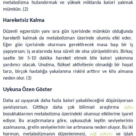
metabolizma hızlandırmak ve yüksek miktarda kalori yakmak 
mümkün. (2)
Hareketsiz Kalma
Düzenli egzersizin yanı sıra gün içerisinde mümkün olduğunda 
hareketli kalmak da metabolizman üzerinde olumlu etki eder.  
Eğer gün içerisinde oturmanı gerektirecek masa başı bir iş 
yapıyorsan; iş aralarında kısa süreli de olsa yürüyebilirsin. Birkaç 
saatte bir 5-10 dakika hareket etmek bile kalori yakımına 
yardımcı olacak. Unutma, fiziksel aktivitenin olmadığı bir hayat 
tarzı, birçok hastalığa yakalanma riskini arttırır ve kilo almana 
neden olur. (3)
Uykuna Özen Göster
Daha az uyuyarak daha fazla kalori yakabileceğini düşünüyorsan 
yanılıyorsun. Gittikçe daha çok bilimsel araştırma 
uyku
bozukluklarının metabolizma üzerindeki olumsuz etkilerine işaret 
ediyor. Bu araştırmalara göre, uykusuzluk leptin seviyelerinin 
azalmasına, grelin seviyelerinin ise artmasına neden oluyor. Bu iki 
hormon, metabolizmanın düzenlenmesi, 
yağ yakımı
 ve iştah 