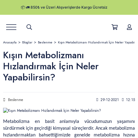
Ürünler
Anasayfa
Bloglar
Beslenme
Kışın Metabolizmanı Hızlandırmak İçin Neler Yapabili
Hikayemiz
Kışın Metabolizmanı
Hızlandırmak İçin Neler
Satış Noktaları
Yapabilirsin?
Kurumsal Satış
Herby Blog
Beslenme
29-12-2021
12:15
Kampanyalar
Metabolizma en basit anlamıyla vücudumuzun yaşamını 
Kargo Takibi
sürdürmek için geçirdiği kimyasal süreçlerdir. Ancak metabolizma 
hızlandırmaktan bahsettiğimizde genelde metabolizma hızına 